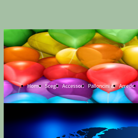
Home
Scegli
Accessori
Palloncini &
Arredo
Page
la tua
Party
Allestimenti
Tavola
festa