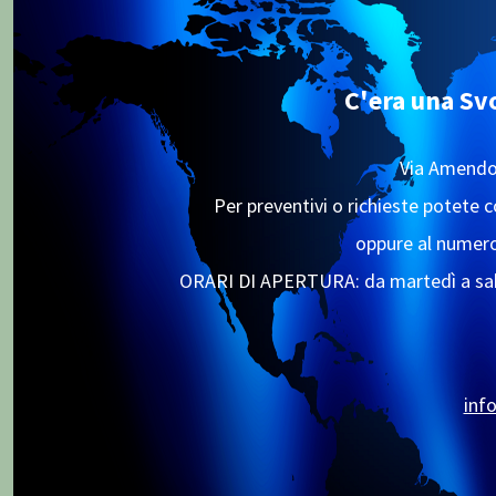
C'era una Sv
Via Amendol
Per preventivi o richieste potete 
oppure al numero
ORARI DI APERTURA: da martedì a saba
inf